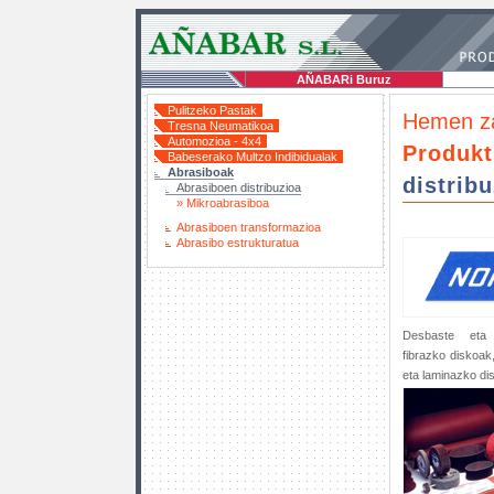
AÑABARi Buruz
Pulitzeko Pastak
Hemen z
Tresna Neumatikoa
Automozioa - 4x4
Produk
Babeserako Multzo Indibidualak
Abrasiboak
distribu
Abrasiboen distribuzioa
» Mikroabrasiboa
Abrasiboen transformazioa
Abrasibo estrukturatua
Desbaste eta 
fibrazko diskoak
eta laminazko dis